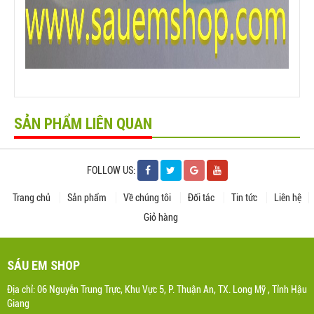
SẢN PHẨM LIÊN QUAN
FOLLOW US:
Trang chủ
Sản phẩm
Về chúng tôi
Đối tác
Tin tức
Liên hệ
Giỏ hàng
SÁU EM SHOP
Địa chỉ: 06 Nguyễn Trung Trực, Khu Vực 5, P. Thuận An, TX. Long Mỹ , Tỉnh Hậu
Giang