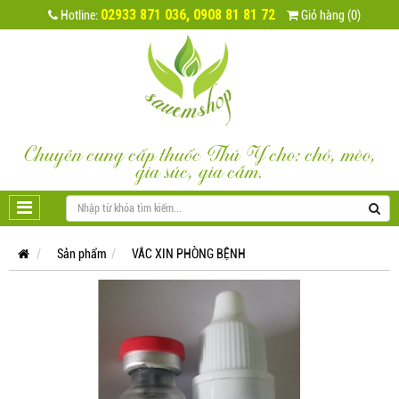
02933 871 036, 0908 81 81 72
Hotline:
Giỏ hàng (0)
Chuyên cung cấp thuốc Thú Y cho: chó, mèo,
gia súc, gia cầm.
Sản phẩm
VẮC XIN PHÒNG BỆNH