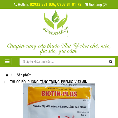
02933 871 036, 0908 81 81 72
Hotline:
Giỏ hàng (0)
Chuyên cung cấp thuốc Thú Y cho: chó, mèo,
gia súc, gia cầm.
Sản phẩm
THUỐC BỒI DƯỠNG, TĂNG TRỌNG, PREMIX, VITAMIN