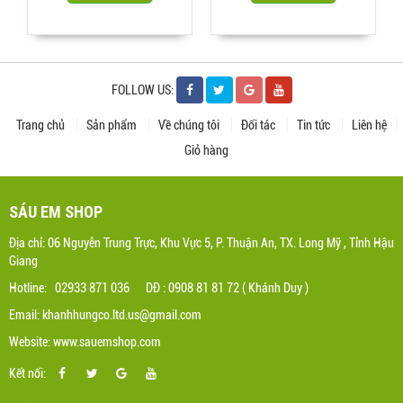
FOLLOW US:
Trang chủ
Sản phẩm
Về chúng tôi
Đối tác
Tin tức
Liên hệ
Giỏ hàng
SÁU EM SHOP
Địa chỉ: 06 Nguyễn Trung Trực, Khu Vực 5, P. Thuận An, TX. Long Mỹ , Tỉnh Hậu
Giang
Hotline: 02933 871 036 DĐ : 0908 81 81 72 ( Khánh Duy )
Email: khanhhungco.ltd.us@gmail.com
Website: www.sauemshop.com
Kết nối: