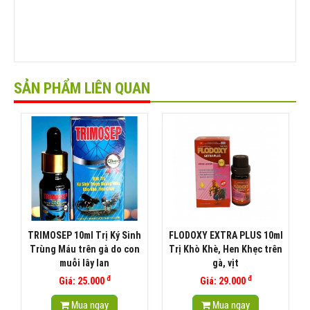
SẢN PHẨM LIÊN QUAN
TRIMOSEP 10ml Trị Ký Sinh
FLODOXY EXTRA PLUS 10ml
Trùng Máu trên gà do con
Trị Khò Khè, Hen Khẹc trên
muỗi lây lan
gà, vịt
đ
đ
Giá: 25.000
Giá: 29.000
Mua ngay
Mua ngay