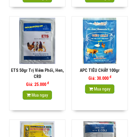
ETS 50gr Trị Viêm Phổi, Hen,
APC TIÊU CHẢY 100gr
CRD
đ
Giá: 30.000
đ
Giá: 25.000
Mua ngay
Mua ngay