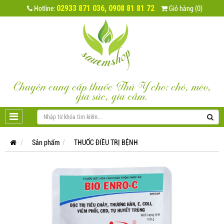
02933 871 036, 0908 81 81 72
Hotline:
Giỏ hàng (0)
Chuyên cung cấp thuốc Thú Y cho: chó, mèo,
gia súc, gia cầm.
Sản phẩm
THUỐC ĐIỀU TRỊ BỆNH