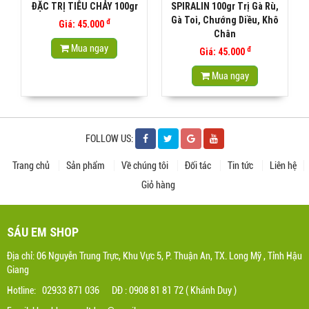
ĐẶC TRỊ TIÊU CHẢY 100gr
SPIRALIN 100gr Trị Gà Rù,
Gà Toi, Chướng Diều, Khô
đ
Giá: 45.000
Chân
Mua ngay
đ
Giá: 45.000
Mua ngay
FOLLOW US:
Trang chủ
Sản phẩm
Về chúng tôi
Đối tác
Tin tức
Liên hệ
Giỏ hàng
SÁU EM SHOP
Địa chỉ: 06 Nguyễn Trung Trực, Khu Vực 5, P. Thuận An, TX. Long Mỹ , Tỉnh Hậu
Giang
Hotline: 02933 871 036 DĐ : 0908 81 81 72 ( Khánh Duy )