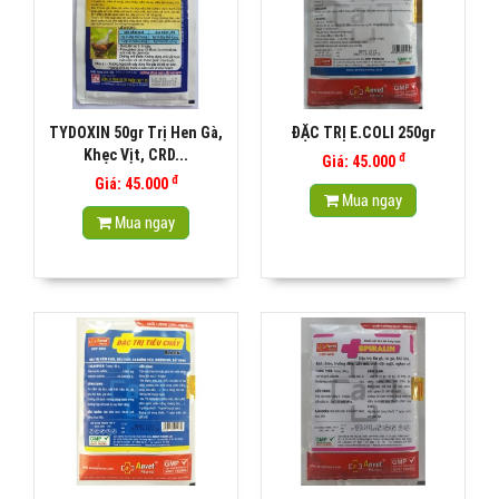
TYDOXIN 50gr Trị Hen Gà,
ĐẶC TRỊ E.COLI 250gr
Khẹc Vịt, CRD...
đ
Giá: 45.000
đ
Giá: 45.000
Mua ngay
Mua ngay