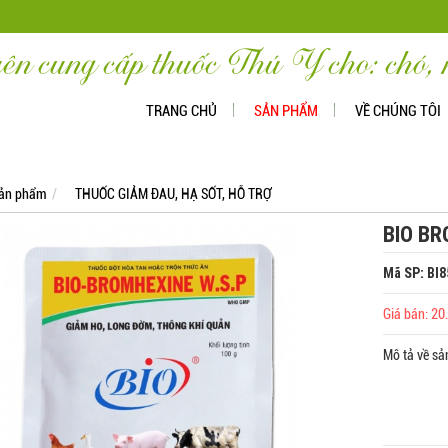
ên cung cấp thuốc Thú Y cho: chó, m
TRANG CHỦ
SẢN PHẨM
VỀ CHÚNG TÔI
ản phẩm
THUỐC GIẢM ĐAU, HẠ SỐT, HỖ TRỢ
BIO BR
Mã SP: BI
Giá bán: 2
Mô tả về s