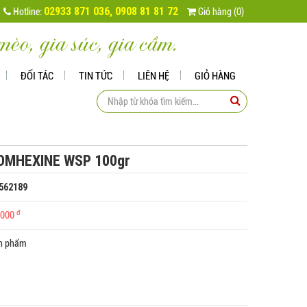
02933 871 036, 0908 81 81 72
Hotline:
Giỏ hàng (0)
èo, gia súc, gia cầm.
ĐỐI TÁC
TIN TỨC
LIÊN HỆ
GIỎ HÀNG
OMHEXINE WSP 100gr
8562189
đ
0.000
ản phẩm