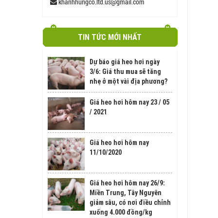
khanhhungco.ltd.us@gmail.com
TIN TỨC MỚI NHẤT
Dự báo giá heo hơi ngày
3/6: Giá thu mua sẽ tăng
nhẹ ở một vài địa phương?
Giá heo hơi hôm nay 23 / 05
/ 2021
Giá heo hơi hôm nay
11/10/2020
Giá heo hơi hôm nay 26/9:
Miền Trung, Tây Nguyên
giảm sâu, có nơi điều chỉnh
xuống 4.000 đồng/kg