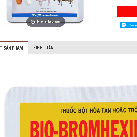
Hover to zoom
Chia s
BÌNH LUẬN
ẾT SẢN PHẨM