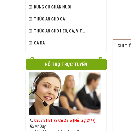
DỤNG CỤ CHĂN NUÔI
THỨC ĂN CHO CÁ
THỨC ĂN CHO HEO, GÀ, VỊT...
GÀ ĐÁ
CHI TI
HỖ TRỢ TRỰC TUYẾN
0908 81 81 72 Có Zalo (Hỗ trợ 24/7)
Mr Duy