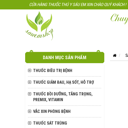
CỬA HÀNG THUỐC THÚ Y SÁU EM XIN CHÀO QUÝ KHÁCH !
Chuy
S
DANH MỤC SẢN PHẨM
THUỐC ĐIỀU TRỊ BỆNH
THUỐC GIẢM ĐAU, HẠ SỐT, HỖ TRỢ
THUỐC BỒI DƯỠNG, TĂNG TRỌNG,
PREMIX, VITAMIN
VẮC XIN PHÒNG BỆNH
THUỐC SÁT TRÙNG